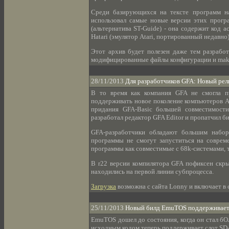
Среди базирующихся на тексте программ на
использовал самые новые версии этих прогр
(альтернатива ST-Guide) - она содержит код 
Hatari (эмулятор Atari, портированный недавно
Этот архив будет полезен даже тем разрабо
модифицированные файлы конфигурации и make 
28/11/2013
Для разработчиков GFA: Новый рел
В то время как компания GFA не смогла п
поддерживать новое поколение компьютеров At
придания GFA-Basic большей совместимости
разработал редактор GFA Editor и пропатчил би
GFA-разработчики обладают большим набор
программы не смогут запуститься на соврем
программы как совместимые с 68k-системами, та
В r22 версии компилятора GFA пофиксен скрыт
находились на первой линии субпроцесса.
Загрузка
возможна с сайта Lonny и включает в с
25/11/2013
Новый билд EmuTOS поддерживает 
EmuTOS дошел до состояния, когда он стал бО
исходным кодом теперь поддерживает слот SD-к