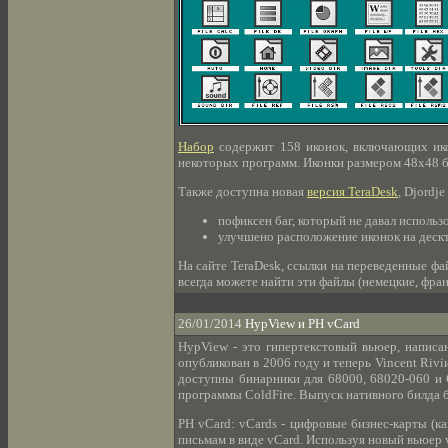
Набор
содержит 158 иконок, включающих ико
некоторых программ. Иконки размером 48x48 б
Также доступна новая
версия TeraDesk
, Djordj
пофиксен баг, который не давал использо
улучшено расположение иконок на дескт
На сайте TeraDesk, ссылки на переведенные фа
всегда можете найти эти файлы (немецкие, фран
26/01/2014
HypView и PH vCard
HypView - это гипертекстовый вьюер, написа
опубликован в 2006 году и теперь Vincent Rivi
доступны бинарники для 68000, 68020-060 и C
программы ColdFire. Выпуск нативного билда б
PH vCard: vCards - цифровые бизнес-карты (к
письмам в виде vCard. Используя новый вьюер v