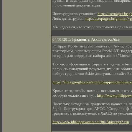
путями и командами при создании бинарников
приложенной документации.
Инструкции по установке:
http://userpages.brig
Линк для загрузки:
http://userpages.bright.net/~g
Мы надеемся, что этот релиз поможет привлеч
04/01/2015
Градиенты Askin для XaAES
Philippe Noble недавно выпустил Askin, но
платформам, использующим FreeMiNT, поддер
созданы для поддержки набора иконок "Linear.
Так как информация о формате градиента был
получить наилучший результат, ну и не обошл
набора градиентов Askin доступны на сайте Phi
https://sites.google.com/site/emaappsarch/news/
Кроме того, чтобы помочь остальным юзерам
которую можно взять тут:
http://www.philippew
Поскольку исходники градиентов написаны на
*.grd. Инструкцию для AHCC "Создание файл
градиентов, используемых в XaAES по умолчан
http://www.philippeworld.net/ftp/Apps/xgt2.zip