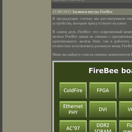
21/06/2015
Заглянем внутрь FireBee
В предыдущих статьях мы рассматривали глав
устройства, которые присутствуют на плате.
В самом деле, FireBee- это современный комп
железо FireBee никак не связано с оригиналь
оригинального железа Atari, так и работат
полностью использовать реальную мощь FireBe
Ниже вы найдете список главных компонентов F