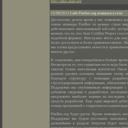
http://ahcc.atari.org
15/08/2015
Сайт Firebee.org появился в сети
Достаточно долгое время у нас появлялись ид
члены команды FireBee из разных стран ми
действительно многоязыковой вэб-сайт, кото
момент, это то, что Atari Coldfire Project ст
подобном формате. Нам нужно место для загр
более доступную и более привлекательную. Нам
мы хотим предоставлять новости в привычном 
многое другое.
К сожалению, нам понадобилось больше времени
Несмотря на то, что сервисная часть кода была 
хватало только наполнения контентом. Окол
решили уделить основное внимание этому в
будущую структуру с помощью разработ
структурированной информации, обновления со
Поддержки мы опубликовали информацию с н
добавили сведения о разработках последни
предложить наиболее важные из последних з
средств разработки. Еще один мировой дебю
теперь программой с открытым исходным кодо
FireBee.org будет расти. Кроме немецкого, ан
Поддержки мы будем постоянно наполнять
дальнейшем в разделе Загрузок будет нахо
использования и со ссылками на различные (в