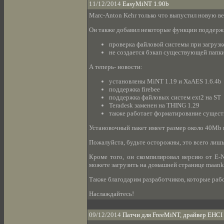
11/12/2014
EasyMiNT 1.90b
Marc-Anton Kehr только что выпустил новую вер
Он также добавил некоторые функции поддержки 
проверка файловой системы при загрузк
не создается бэкап существующей папки
А теперь- новости:
установлены MiNT 1.19 и XaAES 1.6.4b
поддержка firebee
поддержка файловых систем ext2 на ST
Teradesk заменен на THING 1.29
также работает форматирование существ
Установочный пакет имеет размер около 40Mb 
Пожалуйста, будьте осторожны, это всего лишь
Кроме того, он скомпилировал версию от E-N
можете загрузить на домашней странице maank
Также благодарим разработчиков, которые работ
Наслаждайтесь!
09/12/2014
Патчи для FreeMiNT, драйвер EHCI U