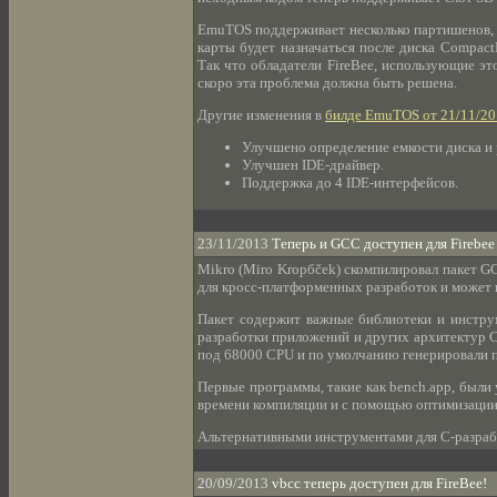
EmuTOS поддерживает несколько партишенов, но
карты будет назначаться после диска Compact
Так что обладатели FireBee, использующие э
скоро эта проблема должна быть решена.
Другие изменения в
билде EmuTOS от 21/11/2
Улучшено определение емкости диска и 
Улучшен IDE-драйвер.
Поддержка до 4 IDE-интерфейсов.
23/11/2013
Теперь и GCC доступен для Firebee
Mikro (Miro Kropбček) скомпилировал пакет GC
для кросс-платформенных разработок и может 
Пакет содержит важные библиотеки и инструм
разработки приложений и других архитектур C
под 68000 CPU и по умолчанию генерировали 
Первые программы, такие как bench.app, был
времени компиляции и с помощью оптимизации
Альтернативными инструментами для C-разрабо
20/09/2013
vbcc теперь доступен для FireBee!