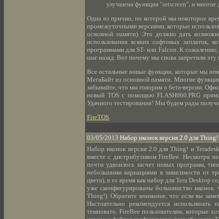
улучшена функция "setscreen", и многое 
Одна из причин, по которой мы некоторое врем
промежуточными версиями, которые использова
основной памяти). Это должно дать возможно
использования всяких софтовых заплаток, к
программами для ST- или Falcon. К сожалению,
шаг назад. Вот почему мы снова запретили эт
Все остальные новые функции, которые мы опис
МегаБайт из основной памяти. Многие функции
забывайте, что мы говорим о бета-версии. Офиц
новый TOS с помощью FLASH060.PRG прямо и
Удачного тестирования! Мы будем рады получ
FireTOS
03/05/2013
Набор иконок версия 2.0 для Thing!
Набор иконок версия 2.0 для Thing! и Terades
вместе с дистрибутивом FireBee. Несмотря на
почти удвоилось засчет новых программ, тип
небольшими вариациями в зависимости от тр
цвета), в то время как набор для Tera Desktop
уже сконфигурированы большинство иконок. Фа
Thing!). Обратите внимание, что если вы зам
Настоятельно рекомендуется использвоать 
темновато. FireBee пользователям, которые х