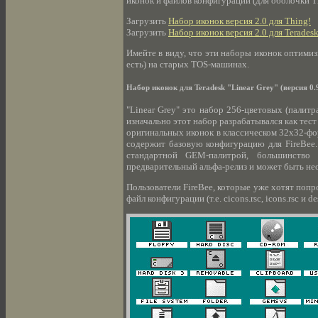
иконок и файлов конфигурации (для оболочки Thing
Загрузить
Набор иконок версия 2.0 для Thing!
Загрузить
Набор иконок версия 2.0 для Terades
Имейте в виду, что эти наборы иконок оптимиз
есть) на старых TOS-машинах.
Набор иконок для Teradesk "Linear Grey" (версия 0.
"Linear Grey" это набор 256-цветовых (палитр
изначально этот набор разрабатывался как тест
оригинальных иконок в классическом 32x32-форм
содержит базовую конфигурацию для FireBee.
стандартной GEM-палитрой, большинство
предварительный альфа-релиз и может быть не
Пользователи FireBee, которые уже хотят попр
файл конфигурации (т.е. cicons.rsc, icons.rsc и de