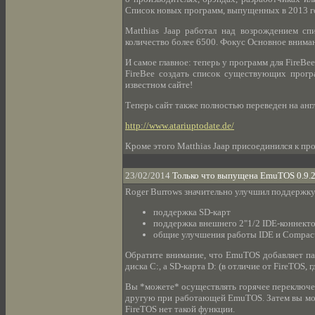
Список новых программ, выпущенных в 2013 го
Matthias Jaap работал над возрождением сп
количество более 6500. Фокус Основное внима
И самое главное: теперь у программ для FireBe
FireBee создать список существующих прогр
известном сайте!
Теперь сайт также полностью переведен на анг
http://www.atariuptodate.de/
Кроме этого Matthias Jaap присоединился к пр
23/02/2014
Только что выпущена EmuTOS 0.9.
Roger Burrows значительно улучшил поддержку
поддержка SD-карт
поддержка внешнего 2"1/2 IDE-коннект
общие улучшения работы IDE и Compac
Обратите внимание, что EmuTOS добавляет па
диска C:, а SD-карта D: (в отличие от FireTOS, г
Вы *можете* осуществлять горячее переключен
другую при работающей EmuTOS. Затем вы може
FireTOS нет такой функции.