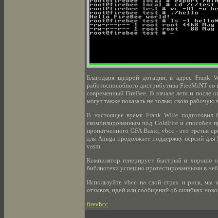
Благодаря щедрой дотации, в адрес Frank W
работоспособного дистрибутива FreeMiNT со 
современный FireBee. В начале лета и после о
могут также показать не только свою рабочую 
В настоящее время Frank Wille подготовил 
скомпилированным под ColdFire и способен п
пропатченного GFA Basic, vbcc - это третья с
для Amiga продолжает поддержку версий для M
vasm.
Компилятор генерирует быстрый и хорошо о
библиотеки успешно протестированными в неб
Используйте vbcc на свой страх и риск, мы 
отзывов, идей или сообщений об ошибках новой
firevbcc