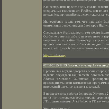
Как всегда, наш проект очень сильно зависит
специальные возможности FireBee, или те, кто
пожалуйста присылайте нам свои тексты или со
Мы особенно горды тем, что наш сайт был с
оптимизация рендеринга для броузеров Highwir
Специальные благодарности тем людям (приме
Особенно отметим работу переводчиков и корр
запуском этого сайта. Благорадя запуску 
проинформировать вас в ближайшие дни о том
новый сайт будет более информативным и более 
http://firebee.org
07/08/2015
MIPS (миллион операций в секунду
В различных внутри-программерских спорах, в 
недавно обсуждали как Freescale добилось ск
Address eXtension- 32-битное «расшире
производительности компьютера) программист
интересный материал для пользователей.
В процессе этих дебатов бенчмарк Dhrystone 2
ни на что, имеющиеся тесты хорошо сравниваю
JIT), оригинальными Atari Falcon и TT, так же 
Хорошего вам лета!