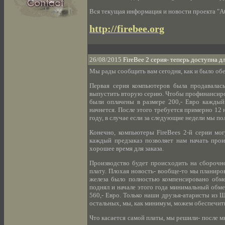
Вся текущая информация и новости проекта "Ata
http://firebee.org
26/08/2015
FireBee 2 серия- теперь доступна д
Мы рады сообщить вам сегодня, как и было об
Первая серия компьютеров была продавалась
выпустить вторую серию. Чтобы профинансиров
были оплачены в размере 200,- Евро каждый.
начнется. После этого требуется примерно 12 
году, в случае если за следующие недели мы по
Конечно, компьютеры FireBees 2-й серии мог
каждый предзаказ позволяет нам начать прои
хорошее время для заказа.
Производство будет происходить на сборочн
плату. Плохая новость- вообще-то мы планиро
железа было полностью компенсировано обме
поднял и начале этого года минимальный обме
560,- Евро. Только наши друзья-атаристы из 
остальных, мы, как минимум, можем обеспечи
Что касается самой платы, мы решили- после м