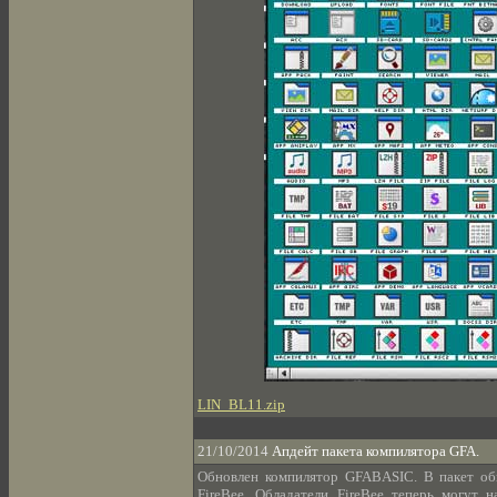
LIN_BL11.zip
21/10/2014
Апдейт пакета компилятора GFA.
Обновлен компилятор GFABASIC. В пакет об
FireBee. Обладатели FireBee теперь могут