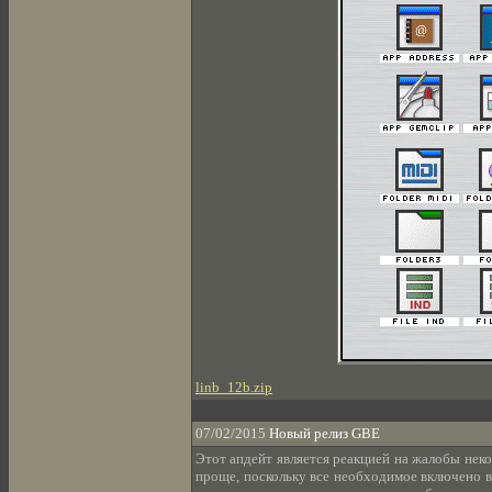
linb_12b.zip
07/02/2015
Новый релиз GBE
Этот апдейт является реакцией на жалобы нек
проще, поскольку все необходимое включено в