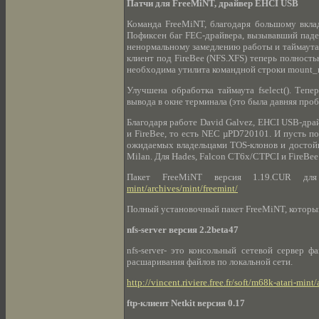
Патчи для FreeMiNT, драйвер EHCI USB
Команда FreeMiNT, благодаря большому вклад
Пофиксен баг FEC-драйвера, вызывавший паден
ненормальному замедлению работы и таймаутам
клиент под FireBee (NFS.XFS) теперь полност
необходима утилита командной строки mount_n
Улучшена обработка таймаута fselect(). Теп
вывода в окне терминала (это была давняя про
Благодаря работе David Galvez, EHCI USB-дра
и FireBee, то есть NEC µPD720101. И пусть по
ожидаемых владельцами TOS-клонов и достойн
Milan. Для Hades, Falcon CT6x/CTPCI и FireB
Пакет FreeMiNT версия 1.19.CUR для
mint/archives/mint/freemint/
Полный установочный пакет FreeMiNT, который
nfs-server версия 2.2beta47
nfs-server- это консольный сетевой сервер 
расшаривания файлов по локальной сети.
http://vincent.riviere.free.fr/soft/m68k-atari-mint
ftp-клиент Netkit версия 0.17