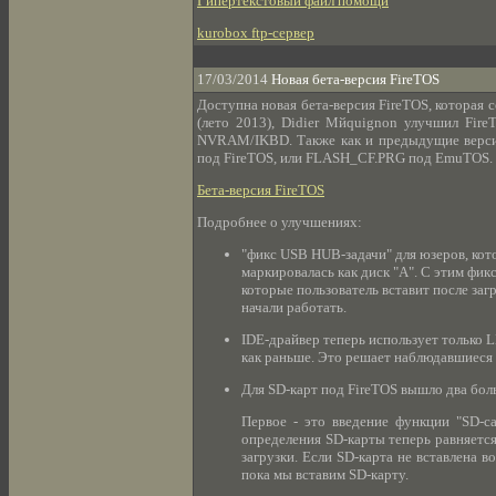
Гипертекстовый файл помощи
kurobox ftp-сервер
17/03/2014
Новая бета-версия FireTOS
Доступна новая бета-версия FireTOS, которая
(лето 2013), Didier Mйquignon улучшил Fire
NVRAM/IKBD. Также как и предыдущие верси
под FireTOS, или FLASH_CF.PRG под EmuTOS.
Бета-версия FireTOS
Подробнее о улучшениях:
"фикс USB HUB-задачи" для юзеров, кот
маркировалась как диск "A". С этим фи
которые пользователь вставит после заг
начали работать.
IDE-драйвер теперь использует только L
как раньше. Это решает наблюдавшиеся 
Для SD-карт под FireTOS вышло два бол
Первое - это введение функции "SD-ca
определения SD-карты теперь равняется 
загрузки. Если SD-карта не вставлена в
пока мы вставим SD-карту.