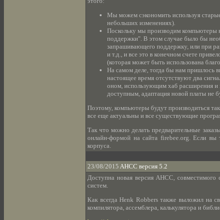
этого:
Мы можем сэкономить используя старые
небольших изменениях).
Поскольку мы производим компьютеры н
поддержки". В этом случае было бы нео
запрашивающего поддержку, или при раз
и т.д., и все это в конечном счете при
(которая может быть использована благо
На самом деле, тогда бы нам пришлось в
настоящее время отсутствуют два сигна
оном, использующим хаб расширения и п
доступным, адаптация новой платы не б
Поэтому, компьютеры будут производиться так
все еще актуальны и все существующие програ
Так что можно делать предварительные заказы.
онлайн-формой на сайта firebee.org. Если вы
корпуса.
23/08/2015
AHCC версия 5.2
Доступна новая версия AHCC, совместимого с
систем.
Как всегда Henk Robbers также выложил на с
компилятора, ассемблера, калькулятора и библи