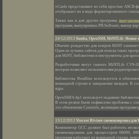
vCards представляют из себя простые ASCII-
отображает их в виде форматированного списк
Также как и для других программ,
выпущенны
программ, выпущенных PH Software, вьюер кар
24/12/2013
Samba, OpenSSH, MiNTLib: Новые 
Обычно рождество для юзеров MiNT означает 
Один из лучших сайтов для поиска таких прогр
для MiNT, библиотеки и инструменты для кросс
Разработчики могут скачать MiNTLib CVS-20
которая позволяет пользователям редактирова
Библиотека Readline используется в обновле
командной строки и завершение вкладок. К с
ядра.
OpenSSH 6.4p1 использует недавние библиотек
В этом релизе были пофиксены проблемы с соед
это обновление Coreutils, коллекции программ-
13/12/2013
Vincent Riviиre скомпилировал для
Компилятор GCC должен был работать несколь
скомпилированы для процессоров 68000, 680
программ работают из командной строки, неко