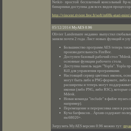
Netkit- простой бесплатный консольный ftp-
бинарники доступны для всех видов процессоров
http://vincent.riviere.free.fr/soft/m68k-atari-mint
05/12/2014
MyAES 0.96
Olivier Landemarre недавно выпустил глобаль
заняли почти 2 года. Лист новых функций и ул
Большинство программ AES теперь такж
производительность FireBee.
Доступен базовый рабочий стол "Mdesk"
основные функции рабочего стола.
Доступна панель задач "Yopla". Yopla 
Kill для управления программами.
Настоящий сервер цветных иконок, осно
могут быть либо в PNG-формате, либо в
расширены и теперь могут поддерживат
иконки (либо PNG, либо RSC), которые 
Mdesk.
Новая команда "include" в файле myaes
например).
Перемещение и перерисовка окон в реа
Куча багфиксов... Архив содержит полн
mc68020+.
Загрузить MyAES версию 0.96 можно тут:
myae