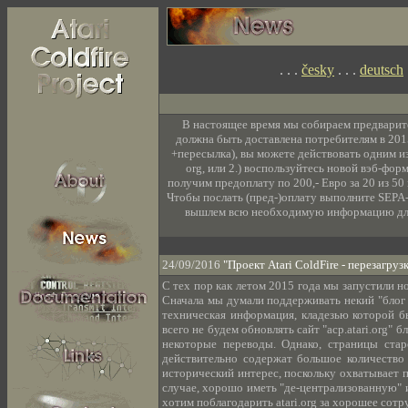
. . .
česky
. . .
deutsch
В настоящее время мы собираем предварит
должна быть доставлена потребителям в 2015
+пересылка), вы можете действовать одним из
org, или 2.) воспользуйтесь новой вэб-фор
получим предоплату по 200,- Евро за 20 из 50
Чтобы послать (пред-)оплату выполните SEPA
вышлем всю необходимую информацию для т
24/09/2016
"Проект Atari ColdFire - перезагрузка
С тех пор как летом 2015 года мы запустили нов
Сначала мы думали поддерживать некий "блог р
техническая информация, кладезью которой бы
всего не будем обновлять сайт "acp.atari.org"
некоторые переводы. Однако, страницы стар
действительно содержат большое количество
исторический интерес, поскольку охватывает п
случае, хорошо иметь "де-централизованную" 
хотим поблагодарить atari.org за хорошее сотр