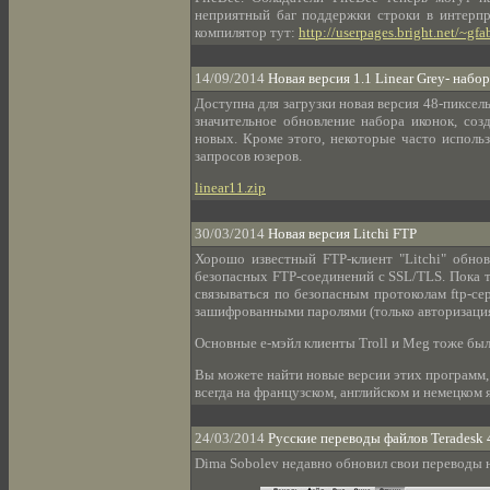
неприятный баг поддержки строки в интерпр
компилятор тут:
http://userpages.bright.net/~gfa
14/09/2014
Новая версия 1.1 Linear Grey- набор
Доступна для загрузки новая версия 48-пиксель
значительное обновление набора иконок, соз
новых. Кроме этого, некоторые часто исполь
запросов юзеров.
linear11.zip
30/03/2014
Новая версия Litchi FTP
Хорошо известный FTP-клиент "Litchi" обнов
безопасных FTP-соединений с SSL/TLS. Пока 
связываться по безопасным протоколам ftp-се
зашифрованными паролями (только авторизация
Основные е-мэйл клиенты Troll и Meg тоже бы
Вы можете найти новые версии этих программ
всегда на французском, английском и немецком я
24/03/2014
Русские переводы файлов Teradesk 
Dima Sobolev недавно обновил свои переводы на