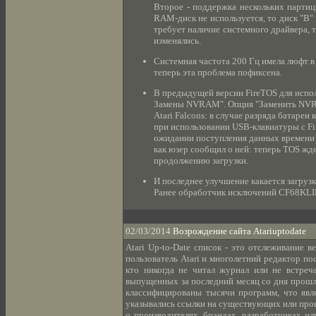
Второе - поддержка нескольких партиц
RAM-диск не используется, то диск "B"
требует наличие системного драйвера, 
изменялись.
Системная частота 200 Гц имела люфт в
теперь эта проблема пофиксена.
В предыдущей версии FireTOS для испо
Замены NVRAM". Опция "Заменить NVRA
Atari Falcons: в случае разряда батаре
при использовании USB-клавиатуры с Fir
ожидании поступления данных времени о
как юзер сообщил о ней: теперь TOS жде
продолжению загрузки.
И последнее улучшение какается загруз
Ранее обработчик исключений CF68KLIB
02/03/2014
Возрождение сайта Atariuptodate
Atari Up-to-Date список - это отслеживание в
пользователь Atari и многолетний редактор пос
кто никогда не читал журнал или не встреча
выпущенных за последний месяц со дня прошло
классифицированы тысячи программ, что яв
указывались ссылки на существующих или про
о производителях, брэндах, разработчиках и