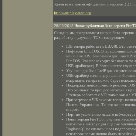
Удачи вам с новой официальной версией 2.23 пл
http://aniplay.atari.org
28/06/2013
Новая публичная бета-версия FireT
Сегодня мы представляем новую бета-версию 
разработку и улучшил TOS в следующем:
IDE теперь работает с LBA48. Это означ
Пофиксен EmuTOS. Операционная Систе
меню FireTOS. Тем самым для EmuTOS п
FireTOS. Это происходит без какого-то
USB-драйверах). В большинстве случае
Улучшен драйвер LwIP для эзернетовско
USB-драйвер сильно улучшен, и большин
исправлен, теперь можно будет использ
Поддержка монохромного режима. TOS т
Это означает, то процесс загрузки в пр
Б теперь работает с VDI также как и с V
При загрузке в Ч/Б режиме теперь появл
Панели Управления. Те, кто хочет восп
старого.
Порт по умолчанию нашего вэб-сервера 
Новая версия FireTOS получила нескол
некоторых инструкций с целью улучшени
"logbase()", появилась новая подпрограм
некоторое время можно было перейти к 