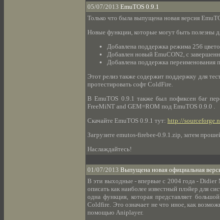
05/07/2013
EmuTOS 0.9.1
Только что была выпущена новая версия EmuTOS 
Новые функции, которые могут быть полезны дл
Добавлена поддержка режима 256 цветов
Добавлен новый EmuCON2, с завершенн
Добавлена поддержка переименования п
Этот релиз также содержит поддержку для тест
протестировать софт ColdFire.
В EmuTOS 0.9.1 также был пофиксен баг пере
FreeMiNT and GEM=ROM под EmuTOS 0.9.0 .
Скачайте EmuTOS 0.9.1 тут:
http://sourceforge.
Загрузите emutos-firebee-0.9.1.zip, затем про
Наслаждайтесь!
01/07/2013
Выпущена новая официальная верси
В эти выходные - впервые с 2004 года - Didie
описать как наиболее известный плэйер для сист
одна функция, которая представляет большо
Coldfire. Это означает не что иное, как возм
помощью Aniplayer.