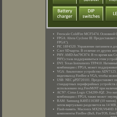
Freescale ColdFire MCF5474. Основной CP
FPGA: Altera Cyclone III. Предоставляет
FPGA").
PIC 18F4520. Управление питанием и доп
Слот SD-карты. В отличие от других инт
PHY: AMD Am79C874. В то время как Col
PHY) стала поддерживаться этим устрой
DVI: Texas Instruments TFP410. Нативн
комбинации с FPGA, может поддержива
VGA: Аналоговое устройство ADV7125. 
видеовыход FireBee в VGA, чтобы можн
USB: NEC µPD720101. Предоставляет пят
стандартных периферийных устройств A
использовано под FreeMiNT при наличи
AC'97: Cirrus Logic CS4299-JQZ. Это на
комбинации с FPGA, также может эмули
RAM: Samsung K4H511638F (10 чипов)
затем виртуально разделяется на 14 M
Flash-память: Macronix MX29LV640D. 8
компоненты FireBee (BaS, FireTOS, Em