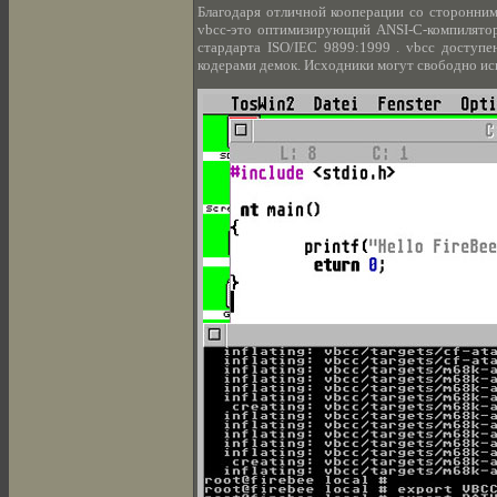
Благодаря отличной кооперации со сторонним
vbcc-это оптимизирующий ANSI-C-компилято
стардарта ISO/IEC 9899:1999 . vbcc доступе
кодерами демок. Исходники могут свободно ис