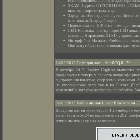
использованием внешнего адаптера BD
SRAM: Cypress CY7C1041DV33. 512 kB 
выкокоприоритетных задач.
Зарядник. Это отдельное устройство о
оптимальный заряд батареи.
Переключатели DIP. С их помощью можн
LED. Несколько светодиодов LED показ
мигающий оранжевый LED, управляемый 
Интерфейсы. На плате FireBee располож
Они могут быть использованы для эмуля
14/03/2015
Софт для чата - AtariICQ 0.176
В октябре 2012, Joakim Hцgberg выпустил "пр
продолжена и теперь у нас есть новая официал
в управлении памятью, оверлеем и ярлыками. A
на классическом Atari так и на Firebee (Fir
изменений и загрузка доступны на вэбсайте Ata
02/03/2015
Набор иконок Linear Blue версии 1.
Доступна для загрузки версия 1.2b набора икон
включает в себя 24 новых иконки из 202. Конф
новых иконок туда уже включены.