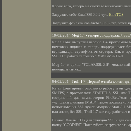
Кроме того, теперь вы сможете выключить ваш 
Загрузите себе EmuTOS 0.9.2 тут:
EmuTOS
Загрузите файл emutos-firebee-0.9.2.zip, зат
19/02/2014
Meg 1.4 - теперь с поддержкой SSL
Rajah Lone выпустил версию 1.4 программы Me
почтовых ящиков и теперь поддерживает бе
верификация сертификатов сервера. Как и п
SSL/TLS работает только с MiNT/MiNTNet.
Meg 1.4 и архив "POLARSSL.ZIP" можно най
немецком языках.
04/02/2014
Troll 1.7: Первый е-мэйл клиент для
Rajah Lone провел огромную работу и он сдел
SMTPS) с протоколами STARTTLS, SSL или TLS
соединений для компьютеров FireBee/Atari
улучшены функции IMAP4, также пофиксено не
использования SSL нужен мощный Atari (~1 MB
или иначе, без SSL, Troll 1.7 все еще работает и
Важно: Файлы LDG для функций SSL и для сж
папку "GOODIES". Пожалуйста, загрузите эти а